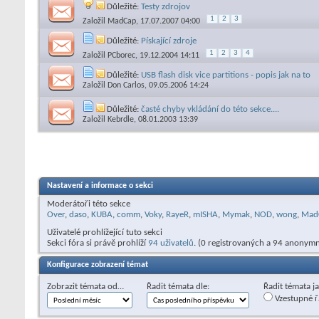
Důležité:
Testy zdrojov
1
2
3
Založil
MadCap
, 17.07.2007 04:00
Důležité:
Pískající zdroje
1
2
3
4
Založil
PCborec
, 19.12.2004 14:11
Důležité:
USB flash disk vice partitions - popis jak na to
Založil
Don Carlos
, 09.05.2006 14:24
Důležité:
časté chyby vkládání do této sekce....
Založil
Kebrdle
, 08.01.2003 13:39
Nastavení a informace o sekci
Moderátoři této sekce
Over
,
daso
,
KUBA
,
comm
,
Voky
,
RayeR
,
mISHA
,
Mymak
,
NOD
,
wong
,
Mad
Uživatelé prohlížející tuto sekci
Sekci fóra si právě prohlíží
94 uživatelů
. (0 registrovaných a 94 anonymn
Konfigurace zobrazení témat
Zobrazit témata od…
Řadit témata dle:
Řadit témata j
Vzestupné ř