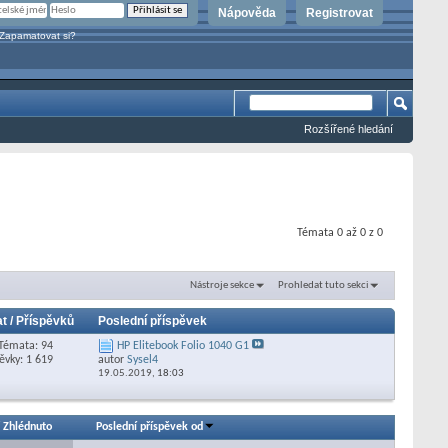
Nápověda
Registrovat
Zapamatovat si?
Rozšířené hledání
Témata 0 až 0 z 0
Nástroje sekce
Prohledat tuto sekci
t / Příspěvků
Poslední příspěvek
Témata: 94
HP Elitebook Folio 1040 G1
ěvky: 1 619
autor
Sysel4
19.05.2019,
18:03
/
Zhlédnuto
Poslední příspěvek od