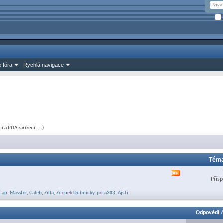
 fóra
Rychlá navigace
 a PDA zařízení, ...)
Téma
Zobrazit
Přísp
RSS
feed
Cap
,
Masster
,
Caleb
,
Zilla
,
Zdenek Dubnicky
,
peta303
,
AjsTi
této
sekce
Odpovědí