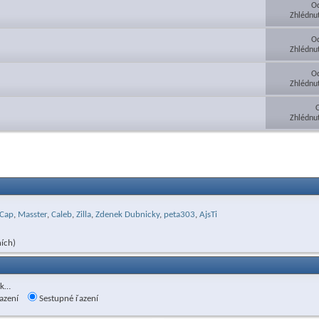
Od
Zhlédnu
Od
Zhlédnu
Od
Zhlédnu
Zhlédnu
Cap
,
Masster
,
Caleb
,
Zilla
,
Zdenek Dubnicky
,
peta303
,
AjsTi
ích)
ak…
azení
Sestupné řazení