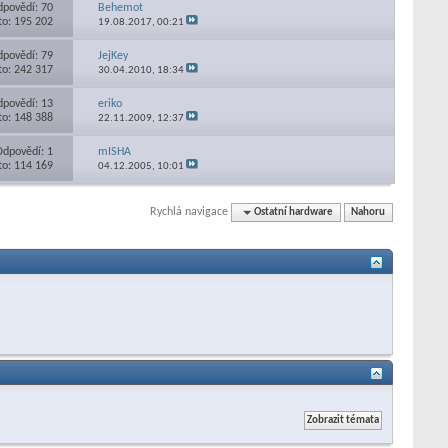
povědí: 70
Behemot
to: 195 202
19.08.2017,
00:21
povědí: 79
JejKey
to: 242 317
30.04.2010,
18:34
povědí: 13
eriko
to: 148 388
22.11.2009,
12:37
Odpovědí: 1
mISHA
to: 114 169
04.12.2005,
10:01
Rychlá navigace
Ostatní hardware
Nahoru