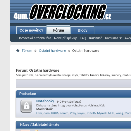
Co je nového?
Fórum
Blogy
Domovská stránka fóra
Nové příspěvky
FAQ
Kalendář
Komunita
Akce
Fórum
Ostatní hardware
Ostatní hardware
Fórum:
Ostatní hardware
Sem patří vše, na co nezbylo místo (zdroje, myši, tablety, tunery, tiskárny, skenery, mobilní
Podsekce
Notebooky
(40 Prohlížejících)
Diskuse na téma integrovaných přenosných krabiček
Moderátoři:
Over
,
daso
,
KUBA
,
comm
,
Voky
,
RayeR
,
mISHA
,
Mymak
,
NOD
,
wong
,
Mad
Název
/
Zakladatel tématu