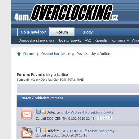
Co je nového?
Fórum
Blogy
Domovská stránka fóra
Nové příspěvky
FAQ
Kalendář
Komunita
Akce
Fórum
Ostatní hardware
Pevné disky a řadiče
Fórum:
Pevné disky a řadiče
Sem patří vše o HDD a řadičích SCSI, SATA či RAID
Název
/
Zakladatel tématu
Důležité:
disky WD se 4 KB sektory (xARS)
1
2
3
Založil
DOC_ZENITH
, 01.02.2010 22:43
Důležité:
FAQ: POMOC!!! (časté problémy)
Založil
peta303
, 16.08.2010 12:15