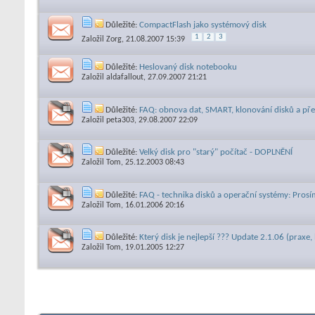
Důležité:
CompactFlash jako systémový disk
1
2
3
Založil
Zorg
, 21.08.2007 15:39
Důležité:
Heslovaný disk notebooku
Založil
aldafallout
, 27.09.2007 21:21
Důležité:
FAQ: obnova dat, SMART, klonování disků a př
Založil
peta303
, 29.08.2007 22:09
Důležité:
Velký disk pro "starý" počítač - DOPLNĚNÍ
Založil
Tom
, 25.12.2003 08:43
Důležité:
FAQ - technika disků a operační systémy: Prosím 
Založil
Tom
, 16.01.2006 20:16
Důležité:
Který disk je nejlepší ??? Update 2.1.06 (praxe, l
Založil
Tom
, 19.01.2005 12:27