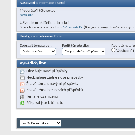
Nastavení a informace o sekci
Moderátoři této sekce
peta303
Uživatelé prohlížející tuto sekci
Sekci fóra si právě prohlíží
67 uživatelů
. (0 registrovaných a 67 anonymn
Konfigurace zobrazení témat
Zobrazit témata od…
Řadit témata dle:
Řadit témata j
Vzestupné ř
Vysvětlivky ikon
Obsahuje nové příspěvky
Neobsahuje žádné nové příspěvky
Žhavé téma s novými příspěvky
Žhavé téma bez nových příspěvků
Téma je uzamčeno
Přispíval jste k tématu