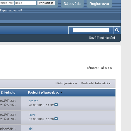
Nápověda
Registrovat
Zapamatovat si?
Rozšířené hledání
Témata 0 až 0 z 0
Nástroje sekce
Prohledat tuto sekci
/
Zhlédnuto
Poslední příspěvek od
ovědí: 333
pre.vit
to: 692 165
20.05.2013,
11:32
ovědí: 330
Over
to: 631 705
07.03.2009,
16:28
Odpovědí: 5
sisi