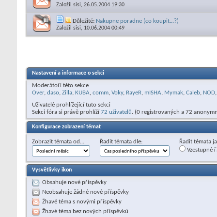
Založil
sisi
, 26.05.2004 19:30
Důležité:
Nakupne poradne (co koupit...?)
Založil
sisi
, 10.06.2004 00:49
Nastavení a informace o sekci
Moderátoři této sekce
Over
,
daso
,
Zilla
,
KUBA
,
comm
,
Voky
,
RayeR
,
mISHA
,
Mymak
,
Caleb
,
NOD
,
Uživatelé prohlížející tuto sekci
Sekci fóra si právě prohlíží
72 uživatelů
. (0 registrovaných a 72 anonymn
Konfigurace zobrazení témat
Zobrazit témata od…
Řadit témata dle:
Řadit témata j
Vzestupné ř
Vysvětlivky ikon
Obsahuje nové příspěvky
Neobsahuje žádné nové příspěvky
Žhavé téma s novými příspěvky
Žhavé téma bez nových příspěvků