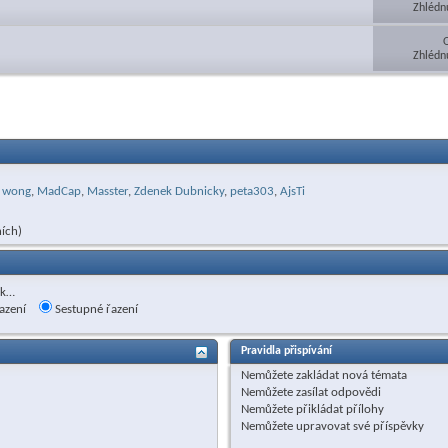
Zhlédn
Zhlédn
wong
,
MadCap
,
Masster
,
Zdenek Dubnicky
,
peta303
,
AjsTi
ích)
ak…
azení
Sestupné řazení
Pravidla přispívání
Nemůžete
zakládat nová témata
Nemůžete
zasílat odpovědi
Nemůžete
přikládat přílohy
Nemůžete
upravovat své příspěvky