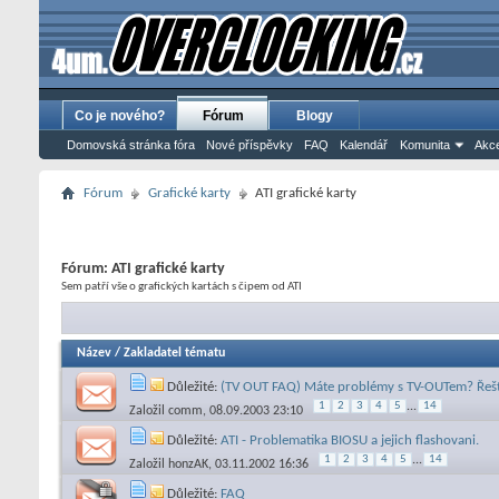
Co je nového?
Fórum
Blogy
Domovská stránka fóra
Nové příspěvky
FAQ
Kalendář
Komunita
Akce
Fórum
Grafické karty
ATI grafické karty
Fórum:
ATI grafické karty
Sem patří vše o grafických kartách s čipem od ATI
Název
/
Zakladatel tématu
Důležité:
(TV OUT FAQ) Máte problémy s TV-OUTem? Řešte 
1
2
3
4
5
...
14
Založil
comm
, 08.09.2003 23:10
Důležité:
ATI - Problematika BIOSU a jejich flashovani.
1
2
3
4
5
...
14
Založil
honzAK
, 03.11.2002 16:36
Důležité:
FAQ