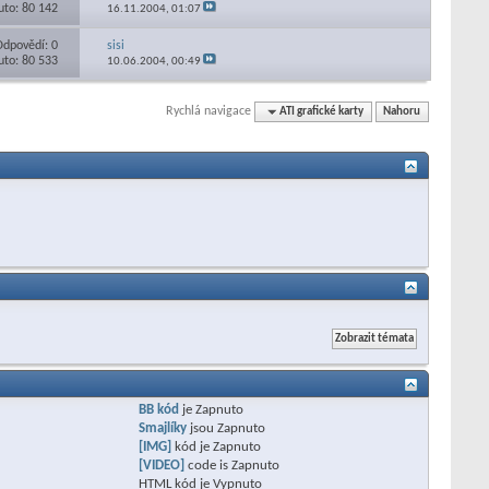
uto: 80 142
16.11.2004,
01:07
Odpovědí: 0
sisi
uto: 80 533
10.06.2004,
00:49
Rychlá navigace
ATI grafické karty
Nahoru
BB kód
je
Zapnuto
Smajlíky
jsou
Zapnuto
[IMG]
kód je
Zapnuto
[VIDEO]
code is
Zapnuto
HTML kód je
Vypnuto