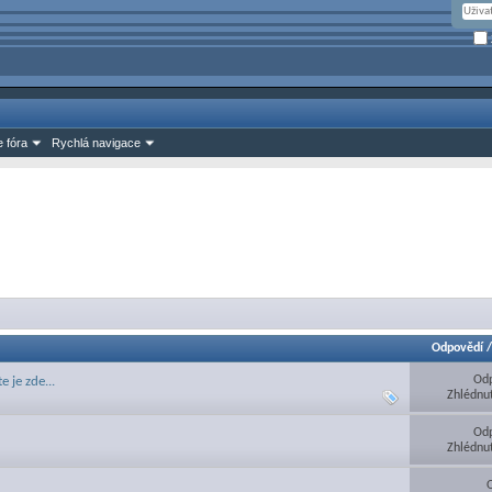
 fóra
Rychlá navigace
Odpovědí
Odp
je zde...
Zhlédnu
Odp
Zhlédnu