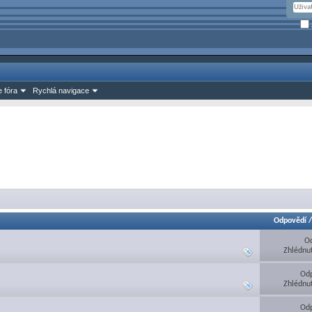
 fóra
Rychlá navigace
Odpovědí
Od
Zhlédnu
Odp
Zhlédnu
Odp