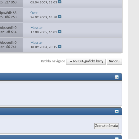
to: 527 060
05.04.2009,
13:03
povědí: 63
Over
to: 186 263
26.02.2009,
18:50
Odpovědí: 0
Masster
uto: 38 614
17.08.2005,
16:01
Odpovědí: 0
Masster
uto: 66 741
18.09.2004,
20:15
Rychlá navigace
NVIDIA grafické karty
Nahoru