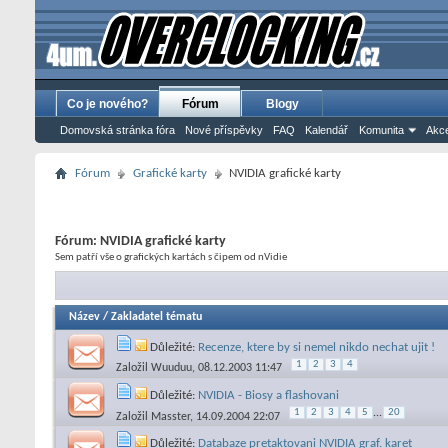
Co je nového?
Fórum
Blogy
Domovská stránka fóra
Nové příspěvky
FAQ
Kalendář
Komunita
Akce
Fórum
Grafické karty
NVIDIA grafické karty
Fórum:
NVIDIA grafické karty
Sem patří vše o grafických kartách s čipem od nVidie
Název
/
Zakladatel tématu
Důležité:
Recenze, ktere by si nemel nikdo nechat ujit !
1
2
3
4
Založil
Wuuduu
, 08.12.2003 11:47
Důležité:
NVIDIA - Biosy a flashovani
1
2
3
4
5
...
20
Založil
Masster
, 14.09.2004 22:07
Důležité:
Databaze pretaktovani NVIDIA graf. karet