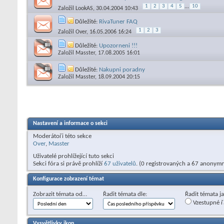
1
2
3
4
5
...
10
Založil
LookAS
, 30.04.2004 10:43
Důležité:
RivaTuner FAQ
1
2
3
Založil
Over
, 16.05.2006 16:24
Důležité:
Upozorneni !!!
Založil
Masster
, 17.08.2005 16:01
Důležité:
Nakupni poradny
Založil
Masster
, 18.09.2004 20:15
Nastavení a informace o sekci
Moderátoři této sekce
Over
,
Masster
Uživatelé prohlížející tuto sekci
Sekci fóra si právě prohlíží
67 uživatelů
. (0 registrovaných a 67 anonymn
Konfigurace zobrazení témat
Zobrazit témata od…
Řadit témata dle:
Řadit témata j
Vzestupné ř
Vysvětlivky ikon