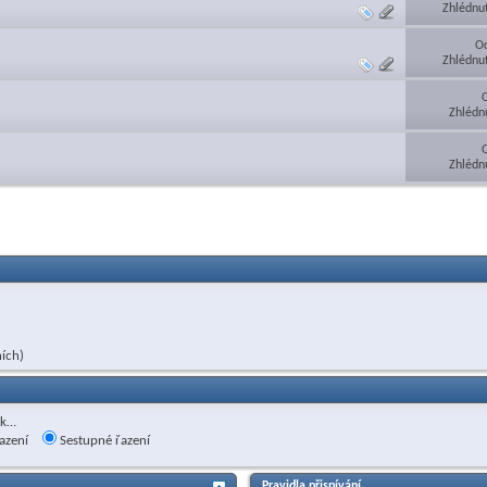
Zhlédnu
Od
Zhlédnu
Zhlédn
Zhlédn
ích)
ak…
azení
Sestupné řazení
Pravidla přispívání