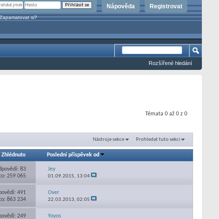
Nápověda
Registrovat
Zapamatovat si?
Rozšířené hledání
Témata 0 až 0 z 0
Nástroje sekce
Prohledat tuto sekci
/
Zhlédnuto
Poslední příspěvek od
povědí: 83
Jey
to: 259 065
01.09.2015,
13:04
ovědí: 491
Over
to: 863 234
22.03.2013,
02:05
ovědí: 249
Yoyos