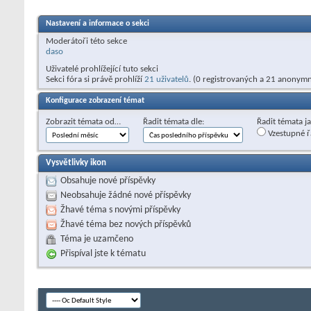
Nastavení a informace o sekci
Moderátoři této sekce
daso
Uživatelé prohlížející tuto sekci
Sekci fóra si právě prohlíží
21 uživatelů
. (0 registrovaných a 21 anonymn
Konfigurace zobrazení témat
Zobrazit témata od…
Řadit témata dle:
Řadit témata j
Vzestupné ř
Vysvětlivky ikon
Obsahuje nové příspěvky
Neobsahuje žádné nové příspěvky
Žhavé téma s novými příspěvky
Žhavé téma bez nových příspěvků
Téma je uzamčeno
Přispíval jste k tématu