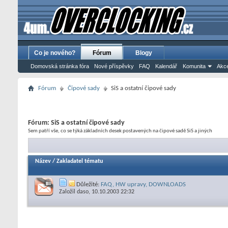
Co je nového?
Fórum
Blogy
Domovská stránka fóra
Nové příspěvky
FAQ
Kalendář
Komunita
Akce
Fórum
Čipové sady
SiS a ostatní čipové sady
Fórum:
SiS a ostatní čipové sady
Sem patří vše, co se týká základních desek postavených na čipové sadě SiS a jiných
Název
/
Zakladatel tématu
Důležité:
FAQ, HW upravy, DOWNLOADS
Založil
daso
, 10.10.2003 22:32