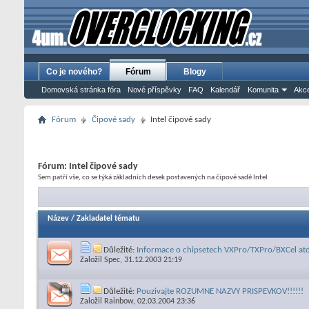
Co je nového?
Fórum
Blogy
Domovská stránka fóra
Nové příspěvky
FAQ
Kalendář
Komunita
Akce
Fórum
Čipové sady
Intel čipové sady
Fórum:
Intel čipové sady
Sem patří vše, co se týká základních desek postavených na čipové sadě Intel
Název
/
Zakladatel tématu
Důležité:
Informace o chipsetech VXPro/TXPro/BXCel atd.
Založil
Spec
, 31.12.2003 21:19
Důležité:
Pouzivajte ROZUMNE NAZVY PRISPEVKOV!!!!!!
Založil
Rainbow
, 02.03.2004 23:36