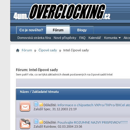
Co je nového?
Fórum
Blogy
Domovská stránka fóra
Nové příspěvky
FAQ
Kalendář
Komunita
Akce
Fórum
Čipové sady
Intel čipové sady
Fórum:
Intel čipové sady
Sem patří vše, co se týká základních desek postavených na čipové sadě Intel
Název
/
Zakladatel tématu
Důležité:
Informace o chipsetech VXPro/TXPro/BXCel atd.
Založil
Spec
, 31.12.2003 21:19
Důležité:
Pouzivajte ROZUMNE NAZVY PRISPEVKOV!!!!!!
Založil
Rainbow
, 02.03.2004 23:36