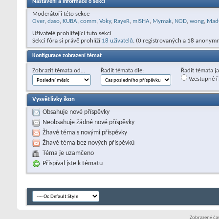
Nastavení a informace o sekci
Moderátoři této sekce
Over
,
daso
,
KUBA
,
comm
,
Voky
,
RayeR
,
mISHA
,
Mymak
,
NOD
,
wong
,
Mad
Uživatelé prohlížející tuto sekci
Sekci fóra si právě prohlíží
18 uživatelů
. (0 registrovaných a 18 anonymn
Konfigurace zobrazení témat
Zobrazit témata od…
Řadit témata dle:
Řadit témata j
Vzestupné ř
Vysvětlivky ikon
Obsahuje nové příspěvky
Neobsahuje žádné nové příspěvky
Žhavé téma s novými příspěvky
Žhavé téma bez nových příspěvků
Téma je uzamčeno
Přispíval jste k tématu
Zobrazený čas