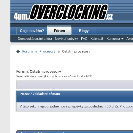
Co je nového?
Fórum
Blogy
Domovská stránka fóra
Nové příspěvky
FAQ
Kalendář
Komunita
Akce
Fórum
Procesory
Ostatní procesory
Fórum:
Ostatní procesory
Sem patří vše, co se týká jiných procesorů než Intel a AMD
Název
/
Zakladatel tématu
V této sekci nejsou žádné nové příspěvky za posledních 30 dnů.
Pro zobr