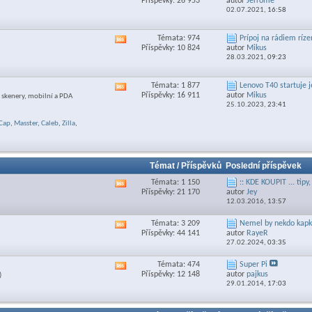
Příspěvky: 26 953
autor
Jerrome
RSS
02.07.2021,
16:58
feed
této
sekce
Témata: 974
Prípoj na rádiem ríze
Zobrazit
Příspěvky: 10 824
autor
Mikus
RSS
28.03.2021,
09:23
feed
této
sekce
Témata: 1 877
Lenovo T40 startuje je
Zobrazit
Příspěvky: 16 911
autor
Mikus
y, skenery, mobilní a PDA
RSS
25.10.2023,
23:41
feed
této
Cap
,
Masster
,
Caleb
,
Zilla
,
sekce
Témat / Příspěvků
Poslední příspěvek
Témata: 1 150
:: KDE KOUPIT ... tipy,
Zobrazit
Příspěvky: 21 170
autor
Jey
RSS
12.03.2016,
13:57
feed
této
Témata: 3 209
Nemel by nekdo kapku
Zobrazit
sekce
Příspěvky: 44 141
autor
RayeR
RSS
27.02.2024,
03:35
feed
této
Témata: 474
Super Pi
Zobrazit
sekce
Příspěvky: 12 148
autor
pajkus
)
RSS
29.01.2014,
17:03
feed
této
sekce