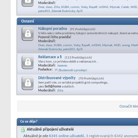
Moderátoři:
Over
,
daso
,
Zilla
,
KUBA
,
comm
,
Voky
,
RayeR
,
mISHA
,
Mymak
,
Caleb
,
NOD
,
peta303
,
Zdenek Dubnicky
,
AjsTi
Ostatní
Nákupní poradna
(91 Prohlížejících)
V této sekci rešte problémy týkající se konkrétních nákupů, které se neho
Pozorně čtěte pravidla!
Moderátoři:
Over
,
daso
,
KUBA
,
comm
,
Voky
,
RayeR
,
mISHA
,
Mymak
,
NOD
,
wong
,
Mad
Zdenek Dubnicky
,
peta303
,
AjsTi
Reklamace a §
(113 Prohlížejících)
Vše o tom, co je třeba vědět o reklamacích...
Moderátoři:
Jezevec
Podsekce:
Zkušenosti s prodejci
Distribuované výpočty
(70 Prohlížejících)
Sem patří vše, co se týká projektů grid computingu,
jako
Seti@home
a dalších.
Moderátoři:
Zilla
Označit tém
Co se děje?
Aktuálně připojení uživatelé
Aktuálně je zde
6345 online uživatelů
.
3 registrovaných 6342 anonym