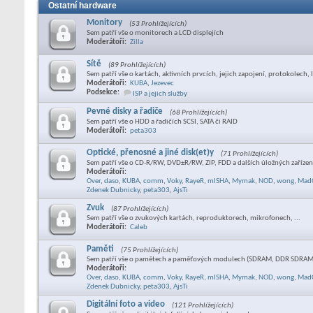
Ostatní hardware
Monitory
(53 Prohlížejících)
Sem patří vše o monitorech a LCD displejích
Moderátoři:
Zilla
Sítě
(89 Prohlížejících)
Sem patří vše o kartách, aktivních prvcích, jejich zapojení, protokolech, I
Moderátoři:
KUBA
,
Jezevec
Podsekce:
ISP a jejich služby
Pevné disky a řadiče
(68 Prohlížejících)
Sem patří vše o HDD a řadičích SCSI, SATA či RAID
Moderátoři:
peta303
Optické, přenosné a jiné disk(et)y
(71 Prohlížejících)
Sem patří vše o CD-R/RW, DVD±R/RW, ZIP, FDD a dalších úložných zaříze
Moderátoři:
Over
,
daso
,
KUBA
,
comm
,
Voky
,
RayeR
,
mISHA
,
Mymak
,
NOD
,
wong
,
Mad
Zdenek Dubnicky
,
peta303
,
AjsTi
Zvuk
(87 Prohlížejících)
Sem patří vše o zvukových kartách, reproduktorech, mikrofonech, ...
Moderátoři:
Caleb
Paměti
(75 Prohlížejících)
Sem patří vše o pamětech a paměťových modulech (SDRAM, DDR SDRAM,
Moderátoři:
Over
,
daso
,
KUBA
,
comm
,
Voky
,
RayeR
,
mISHA
,
Mymak
,
NOD
,
wong
,
Mad
Zdenek Dubnicky
,
peta303
,
AjsTi
Digitální foto a video
(121 Prohlížejících)