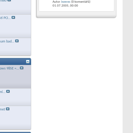
KT880
Autor
Jezevec
(0 komentářů)
01.07.2005,
00:00
í PCI...
sum bad...
ws 98SE =...
í...
amet