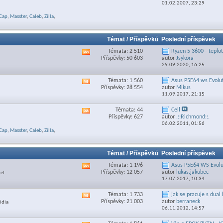
01.02.2007,
23:29
feed
této
Cap
,
Masster
,
Caleb
,
Zilla
,
sekce
Témat / Příspěvků
Poslední příspěvek
Témata: 2 510
Ryzen 5 3600 - teplo
Zobrazit
Příspěvky: 50 603
autor
Jsykora
RSS
29.09.2020,
16:25
feed
této
Témata: 1 560
Asus P5E64 ws Evolut
Zobrazit
sekce
Příspěvky: 28 554
autor
Mikus
RSS
11.09.2017,
21:15
feed
této
Témata: 44
Cell
Zobrazit
sekce
Příspěvky: 627
autor
.::Richmond::.
RSS
06.02.2011,
01:56
feed
Cap
,
Masster
,
Caleb
,
Zilla
,
této
sekce
Témat / Příspěvků
Poslední příspěvek
Témata: 1 196
Asus P5E64 WS Evolu
Zobrazit
Příspěvky: 12 057
autor
lukas.jakubec
tel
RSS
17.07.2017,
10:34
feed
této
Témata: 1 733
jak se pracuje s dual
Zobrazit
sekce
Příspěvky: 21 003
autor
berraneck
idia
RSS
06.11.2012,
14:57
feed
této