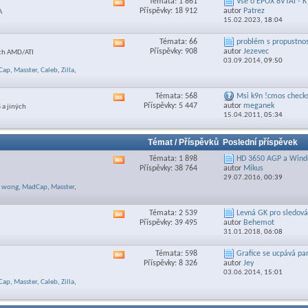
Témata: 1 861
Vše o EPOX 8VTAI - 
Zobrazit
sekce
Příspěvky: 18 912
autor
Patrez
A
RSS
15.02.2023,
18:04
feed
této
Témata: 66
problém s propustnost
Zobrazit
sekce
Příspěvky: 908
autor
Jezevec
ách AMD/ATI
RSS
03.09.2014,
09:50
feed
Cap
,
Masster
,
Caleb
,
Zilla
,
této
sekce
Témata: 568
Msi k9n !cmos check
Zobrazit
Příspěvky: 5 447
autor
meganek
 a jiných
RSS
15.04.2011,
05:34
feed
této
sekce
Témat / Příspěvků
Poslední příspěvek
Témata: 1 898
HD 3650 AGP a Windo
Zobrazit
Příspěvky: 38 764
autor
Mikus
RSS
29.07.2016,
00:39
feed
wong
,
MadCap
,
Masster
,
této
sekce
Témata: 2 539
Levná GK pro sledován
Zobrazit
Příspěvky: 39 495
autor
Behemot
RSS
31.01.2018,
06:08
feed
této
Témata: 598
Grafice se ucpává p
Zobrazit
sekce
Příspěvky: 8 326
autor
Jey
RSS
03.06.2014,
15:01
feed
Cap
,
Masster
,
Caleb
,
Zilla
,
této
sekce