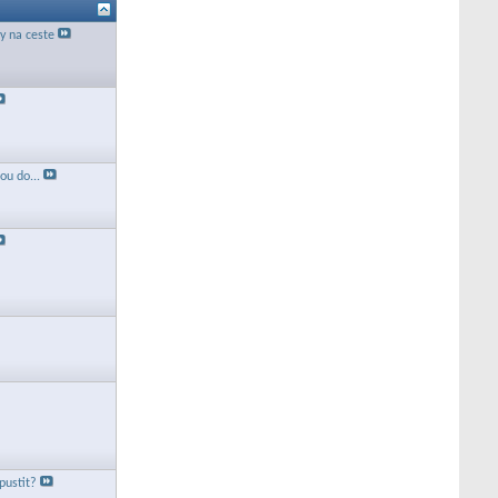
 na ceste
tou do...
pustit?