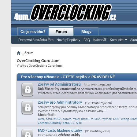
Co je nového?
Fórum
Blogy
Domovská stránka fóra
Nové příspěvky
FAQ
Kalendář
Komunita
Akce
Fórum
OverClocking Guru 4um
Vítejte v OverClocking Guru 4um.
Pro všechny uživatele - ČTĚTE nejdřív a PRAVIDELNĚ
Zprávy od Administrátorů
(103 Prohlížejících)
Důležité zprávy a oznámení
od Administrátorů
pro všechny uživatele
to
Přečtěte si dříve, než začnete psát zprávu ve Zprávách pro Administráto
Zprávy pro Administrátory
(123 Prohlížejících)
Sem piště zprávy pro Adminy a Moderátory o problémech s fórem, přihla
Vyřešené dotazy a problémy jsou odstraňovány...
Moderátoři:
Over
,
daso
,
KUBA
,
comm
,
Voky
,
RayeR
,
mISHA
,
Mymak
,
NOD
,
wong
,
Mad
Zdenek Dubnicky
,
peta303
,
AjsTi
FAQ - často kladené otázky
(35 Prohlížejících)
Často řešené a
vyřešené otázky