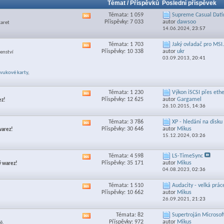
Témat / Příspěvků
Poslední příspěvek
Témata: 1 059
Supreme Сasual Datin
Zobrazit
Příspěvky: 7 033
autor
dawsoo
karet
RSS
14.06.2024,
23:57
feed
této
Témata: 1 703
Jaký ovladač pro MSI.
Zobrazit
sekce
Příspěvky: 10 338
autor
ukr
šenství
RSS
03.09.2013,
20:41
feed
této
vukové karty
,
sekce
Témata: 1 230
Výkon iSCSI přes ethe
Zobrazit
Příspěvky: 12 625
autor
Gargamel
ez!
RSS
26.10.2015,
14:36
feed
této
Témata: 3 786
XP - hledání na disku
Zobrazit
sekce
Příspěvky: 30 646
autor
Mikus
warez!
RSS
15.12.2024,
03:26
feed
této
sekce
Témata: 4 598
LS-TimeSync
Zobrazit
Příspěvky: 35 171
autor
Mikus
ý warez!
RSS
04.08.2023,
02:36
feed
této
Témata: 1 510
Audacity - velká práce
Zobrazit
sekce
Příspěvky: 10 662
autor
Mikus
RSS
26.09.2021,
21:23
feed
této
Témata: 82
Supertroján Microsoft
Zobrazit
sekce
Příspěvky: 972
autor
Mikus
ě.