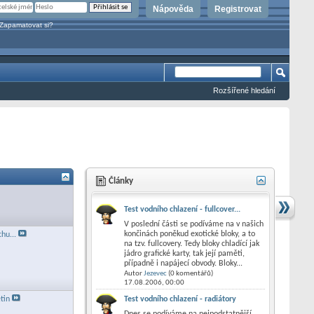
Nápověda
Registrovat
Zapamatovat si?
Rozšířené hledání
Články
Test vodního chlazení - fullcover...
V poslední části se podíváme na v našich
končinách poněkud exotické bloky, a to
hu...
na tzv. fullcovery. Tedy bloky chladící jak
jádro grafické karty, tak její paměti,
případně i napájecí obvody. Bloky...
Autor
Jezevec
(0 komentářů)
17.08.2006,
00:00
Test vodního chlazení - radiátory
tin
Dnes se podíváme na nejpodstatnější