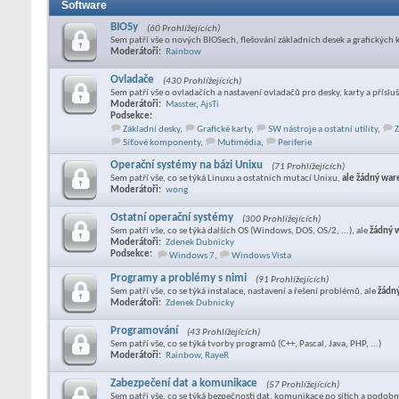
Software
BIOSy
(60 Prohlížejících)
Sem patří vše o nových BIOSech, flešování základních desek a grafických 
Moderátoři:
Rainbow
Ovladače
(430 Prohlížejících)
Sem patří vše o ovladačích a nastavení ovladačů pro desky, karty a příslu
Moderátoři:
Masster
,
AjsTi
Podsekce:
Základní desky
,
Grafické karty
,
SW nástroje a ostatní utility
,
Z
Síťové komponenty
,
Mutimédia
,
Periferie
Operační systémy na bázi Unixu
(71 Prohlížejících)
Sem patří vše, co se týká Linuxu a ostatních mutací Unixu,
ale žádný war
Moderátoři:
wong
Ostatní operační systémy
(300 Prohlížejících)
Sem patří vše, co se týká dalších OS (Windows, DOS, OS/2, ...), ale
žádný 
Moderátoři:
Zdenek Dubnicky
Podsekce:
Windows 7
,
Windows Vista
Programy a problémy s nimi
(91 Prohlížejících)
Sem patří vše, co se týká instalace, nastavení a řešení problémů, ale
žádn
Moderátoři:
Zdenek Dubnicky
Programování
(43 Prohlížejících)
Sem patří vše, co se týká tvorby programů (C++, Pascal, Java, PHP, ...)
Moderátoři:
Rainbow
,
RayeR
Zabezpečení dat a komunikace
(57 Prohlížejících)
Sem patří vše, co se týká bezpečnosti dat, komunikace po sítích a podobn