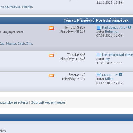
RSS
12.11.2023,
11:56
feed
wong
,
MadCap
,
Masster
,
této
sekce
Témat / Příspěvků
Poslední příspěvek
Témata: 3 959
Radioburza Jarov
Zobrazit
Příspěvky: 48 289
autor
Behemot
dí do jiných sekcí.
RSS
07.05.2026,
16:06
feed
této
Cap
,
Masster
,
Caleb
,
Zilla
,
sekce
Témata: 846
Lze reklamovat chytrý
Zobrazit
Příspěvky: 11 628
autor
Jey
RSS
11.05.2016,
10:27
feed
této
sekce
Témata: 126
COVID - 19
Zobrazit
Příspěvky: 2 517
autor
Mikus
RSS
04.04.2020,
17:05
feed
této
sekce
ata jako přečtená
|
Zobrazit vedení webu
ních