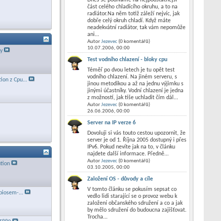
část celého chladícího okruhu, a to na
radiátor.Na něm totiž záleží nejvíc, jak
dobře celý okruh chladí. Když máte
neadekvátní radiátor, tak vám nepomůže
ani...
Autor
Jezevec
(0 komentářů)
10.07.2006,
00:00
ty
Test vodního chlazení - bloky cpu
Téměř po dvou letech je tu opět test
vodního chlazení. Na jiném serveru, s
ion z Cpu...
jinou metodikou a až na jednu výjimku s
jinými účastníky. Vodní chlazení je jedna
z možností, jak tiše uchladit čím dál...
Autor
Jezevec
(0 komentářů)
26.06.2006,
00:00
Server na IP verze 6
Dovoluji si vás touto cestou upozornit, že
server je od 1. Října 2005 dostupný i přes
IPv6. Pokud nevíte jak na to, v článku
najdete další informace. Předně...
Autor
Jezevec
(0 komentářů)
tion
03.10.2005,
00:00
Založení OS - důvody a cíle
V tomto článku se pokusím sepsat co
 biosem-...
vedlo lidi starající se o provoz webu k
založení občanského sdružení a co a jak
by mělo sdružení do budoucna zajišťovat.
Trocha...