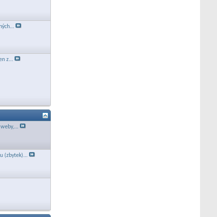
ných...
n z...
 weby,...
 (zbytek)...