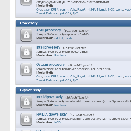
Příspěvky přidávají pouze Moderátoři a Administrátoři
Moderátoři:
Over
,
daso
,
KUBA
,
comm
,
Voky
,
RayeR
,
mISHA
,
Mymak
,
NOD
,
wong
,
Mad
Zdenek Dubnicky
,
peta303
,
AjsTi
Procesory
AMD procesory
(101 Prohlížejících)
Sem patří vše, co se týká procesorů AMD
Moderátoři:
mISHA
,
Caleb
Intel procesory
(76 Prohlížejících)
Sem patří vše, co se týká procesorů Intel
Moderátoři:
Rainbow
Ostatní procesory
(38 Prohlížejících)
Sem patří vše, co se týká jiných procesorů než Intel a AMD
Moderátoři:
Over
,
daso
,
KUBA
,
comm
,
Voky
,
RayeR
,
mISHA
,
Mymak
,
NOD
,
wong
,
Mad
Zdenek Dubnicky
,
peta303
,
AjsTi
Čipové sady
Intel čipové sady
(56 Prohlížejících)
Sem patří vše, co se týká základních desek postavených na čipové sadě In
Moderátoři:
Rainbow
NVIDIA čipové sady
(75 Prohlížejících)
Sem patří vše, co se týká základních desek postavených na čipové sadě nV
Moderátoři:
NOD