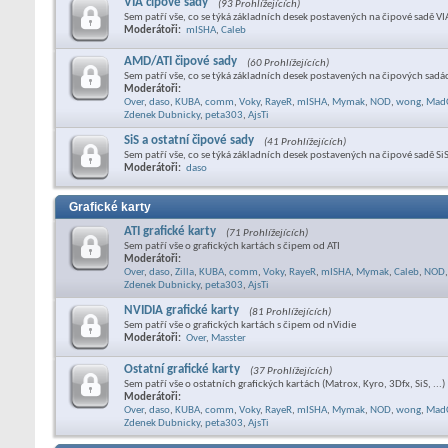
VIA čipové sady
(93 Prohlížejících)
Sem patří vše, co se týká základních desek postavených na čipové sadě VI
Moderátoři:
mISHA
,
Caleb
AMD/ATI čipové sady
(60 Prohlížejících)
Sem patří vše, co se týká základních desek postavených na čipových sad
Moderátoři:
Over
,
daso
,
KUBA
,
comm
,
Voky
,
RayeR
,
mISHA
,
Mymak
,
NOD
,
wong
,
Mad
Zdenek Dubnicky
,
peta303
,
AjsTi
SiS a ostatní čipové sady
(41 Prohlížejících)
Sem patří vše, co se týká základních desek postavených na čipové sadě SiS
Moderátoři:
daso
Grafické karty
ATI grafické karty
(71 Prohlížejících)
Sem patří vše o grafických kartách s čipem od ATI
Moderátoři:
Over
,
daso
,
Zilla
,
KUBA
,
comm
,
Voky
,
RayeR
,
mISHA
,
Mymak
,
Caleb
,
NOD
,
Zdenek Dubnicky
,
peta303
,
AjsTi
NVIDIA grafické karty
(81 Prohlížejících)
Sem patří vše o grafických kartách s čipem od nVidie
Moderátoři:
Over
,
Masster
Ostatní grafické karty
(37 Prohlížejících)
Sem patří vše o ostatních grafických kartách (Matrox, Kyro, 3Dfx, SiS, ...)
Moderátoři:
Over
,
daso
,
KUBA
,
comm
,
Voky
,
RayeR
,
mISHA
,
Mymak
,
NOD
,
wong
,
Mad
Zdenek Dubnicky
,
peta303
,
AjsTi