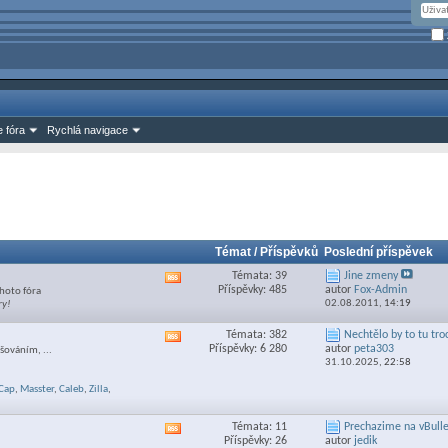
 fóra
Rychlá navigace
Témat / Příspěvků
Poslední příspěvek
Témata: 39
Jine zmeny
Zobrazit
Příspěvky: 485
autor
Fox-Admin
hoto fóra
RSS
02.08.2011,
14:19
ry!
feed
této
Témata: 382
Nechtělo by to tu troc
Zobrazit
sekce
Příspěvky: 6 280
autor
peta303
šováním, ...
RSS
31.10.2025,
22:58
feed
této
Cap
,
Masster
,
Caleb
,
Zilla
,
sekce
Témata: 11
Prechazime na vBulle
Zobrazit
Příspěvky: 26
autor
jedik
RSS