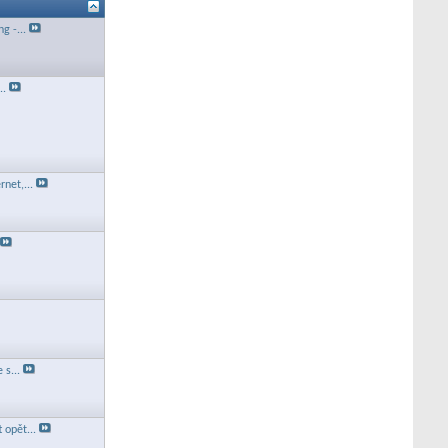
g -...
..
rnet,...
 s...
 opět...