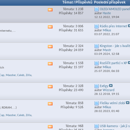
Témat / Příspěvků
Poslední příspěvek
Témata: 1 238
OLED/AMOLED panely
Zobrazit
Příspěvky: 14 857
autor
Haste
RSS
12.12.2022,
19:04
feed
této
Témata: 3 006
Rádio přes Internet
Zobrazit
sekce
Příspěvky: 31 655
autor
Mikus
nternetu, ...
RSS
03.07.2022,
21:07
feed
této
sekce
Témata: 2 324
Kingston - jde s kvali
Zobrazit
Příspěvky: 24 059
autor
Mastr
RSS
03.09.2024,
12:58
feed
této
Témata: 1 558
Rozšířit partici v XP
Zobrazit
sekce
Příspěvky: 15 197
autor
Mikus
ních
RSS
25.07.2020,
06:33
feed
Cap
,
Masster
,
Caleb
,
Zilla
,
této
sekce
Témata: 2 328
Extigy
Zobrazit
Příspěvky: 23 490
autor
Wizzard
RSS
28.12.2018,
19:15
feed
této
Témata: 858
Fleška velmi zlobí
Zobrazit
sekce
Příspěvky: 9 526
autor
Mikus
 RDRAM, ...)
RSS
28.02.2023,
01:40
feed
Cap
,
Masster
,
Caleb
,
Zilla
,
této
sekce
Témata: 968
USB-kamera - jak ji s
Zobrazit