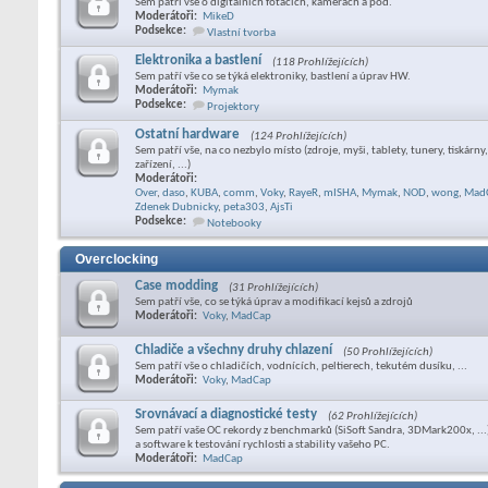
Sem patří vše o digitálních foťácích, kamerách a pod.
Moderátoři:
MikeD
Podsekce:
Vlastní tvorba
Elektronika a bastlení
(118 Prohlížejících)
Sem patří vše co se týká elektroniky, bastlení a úprav HW.
Moderátoři:
Mymak
Podsekce:
Projektory
Ostatní hardware
(124 Prohlížejících)
Sem patří vše, na co nezbylo místo (zdroje, myši, tablety, tunery, tiskárn
zařízení, ...)
Moderátoři:
Over
,
daso
,
KUBA
,
comm
,
Voky
,
RayeR
,
mISHA
,
Mymak
,
NOD
,
wong
,
Mad
Zdenek Dubnicky
,
peta303
,
AjsTi
Podsekce:
Notebooky
Overclocking
Case modding
(31 Prohlížejících)
Sem patří vše, co se týká úprav a modifikací kejsů a zdrojů
Moderátoři:
Voky
,
MadCap
Chladiče a všechny druhy chlazení
(50 Prohlížejících)
Sem patří vše o chladičích, vodnících, peltierech, tekutém dusíku, ...
Moderátoři:
Voky
,
MadCap
Srovnávací a diagnostické testy
(62 Prohlížejících)
Sem patří vaše OC rekordy z benchmarků (SiSoft Sandra, 3DMark200x, ...
a software k testování rychlosti a stability vašeho PC.
Moderátoři:
MadCap