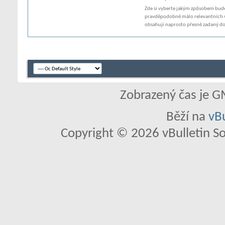
Zde si vyberte jakým způsobem bude
pravděpodobně málo relevantních v
obsahují naprosto přesně zadaný do
Zobrazený čas je G
Běží na
vBu
Copyright © 2026 vBulletin So