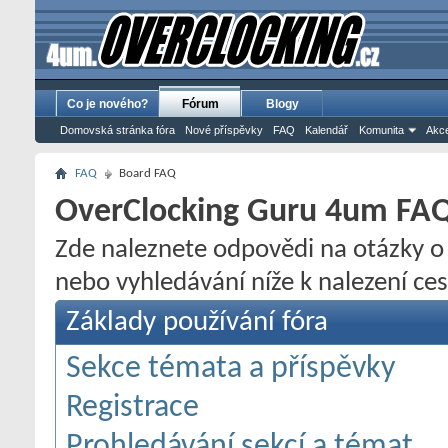
Co je nového?
Fórum
Blogy
Domovská stránka fóra
Nové příspěvky
FAQ
Kalendář
Komunita
Akce
FAQ
Board FAQ
OverClocking Guru 4um FA
Zde naleznete odpovědi na otázky o 
nebo vyhledávání níže k nalezení cest
Základy používání fóra
Sekce témata a příspěvky
Registrace
Prohledávání sekcí a témat