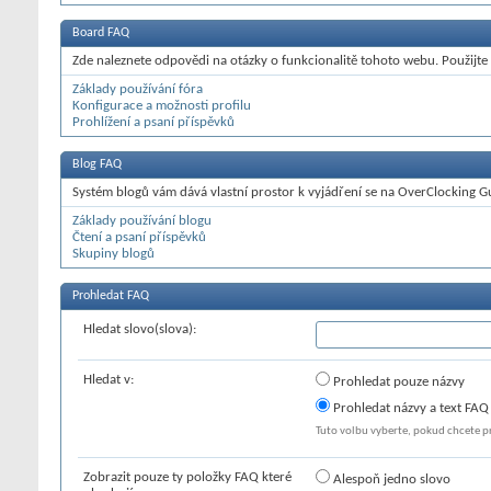
Board FAQ
Zde naleznete odpovědi na otázky o funkcionalitě tohoto webu. Použijte o
Základy používání fóra
Konfigurace a možnosti profilu
Prohlížení a psaní příspěvků
Blog FAQ
Systém blogů vám dává vlastní prostor k vyjádření se na OverClocking Gur
Základy používání blogu
Čtení a psaní příspěvků
Skupiny blogů
Prohledat FAQ
Hledat slovo(slova):
Hledat v:
Prohledat pouze názvy
Prohledat názvy a text FAQ
Tuto volbu vyberte, pokud chcete p
Zobrazit pouze ty položky FAQ které
Alespoň jedno slovo