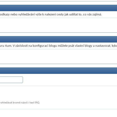
dkazy nebo vyhledávání výše k nalezení cesty jak udělat to, co vás zajímá.
u 4um. V závislosti na konfiguraci blogu můžete psát vlastní blogy a nastavovat, kdo 
rohledávat kromě názvů i text FAQ.