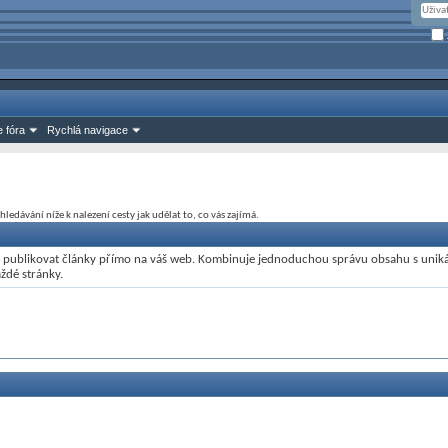
 fóra
Rychlá navigace
dávání níže k nalezení cesty jak udělat to, co vás zajímá.
a publikovat články přímo na váš web. Kombinuje jednoduchou správu obsahu s unik
ždé stránky.