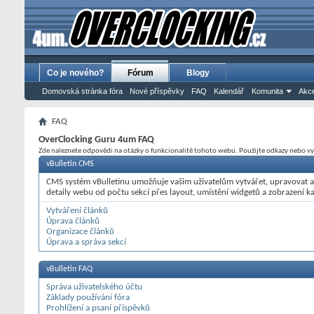
Co je nového?
Fórum
Blogy
Domovská stránka fóra
Nové příspěvky
FAQ
Kalendář
Komunita
Akce
FAQ
OverClocking Guru 4um FAQ
Zde naleznete odpovědi na otázky o funkcionalitě tohoto webu. Použijte odkazy nebo vyhle
vBulletin CMS
CMS systém vBulletinu umožňuje vašim uživatelům vytvářet, upravovat 
detaily webu od počtu sekcí přes layout, umístění widgetů a zobrazení ka
Vytváření článků
Úprava článků
Organizace článků
Úprava a správa sekcí
vBulletin FAQ
Správa uživatelského účtu
Základy používání fóra
Prohlížení a psaní příspěvků