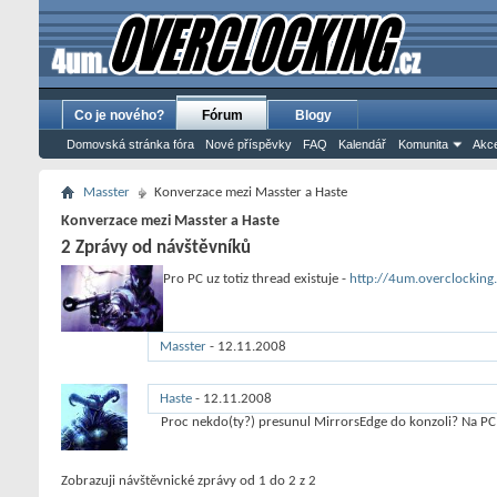
Co je nového?
Fórum
Blogy
Domovská stránka fóra
Nové příspěvky
FAQ
Kalendář
Komunita
Akce
Masster
Konverzace mezi Masster a Haste
Konverzace mezi Masster a Haste
2
Zprávy od návštěvníků
Pro PC uz totiz thread existuje -
http://4um.overclockin
Masster
-
12.11.2008
17:00
Haste
-
12.11.2008
15:10
Proc nekdo(ty?) presunul MirrorsEdge do konzoli? Na PC 
Zobrazuji návštěvnické zprávy od 1 do
2
z
2