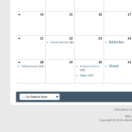
→
14
15
16
17
→
21
22
23
24
Pavel Mončko
(8)
Štědrý den
→
28
29
30
31
LANpartyzan
(32)
Aralyon Gloria
Silvestr
(48)
Vegan
(36)
Zobrazený čas
Běží
Copyright © 2026 vBullet