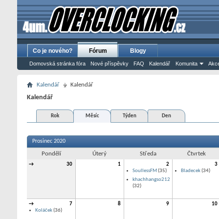
Co je nového?
Fórum
Blogy
Domovská stránka fóra
Nové příspěvky
FAQ
Kalendář
Komunita
Akce
Kalendář
Kalendář
Kalendář
Rok
Měsíc
Týden
Den
Prosinec 2020
Pondělí
Úterý
Středa
Čtvrtek
→
30
1
2
3
SoullessFM
(35)
Bladecek
(34)
khachhangso212
(32)
→
7
8
9
10
Koláček
(36)