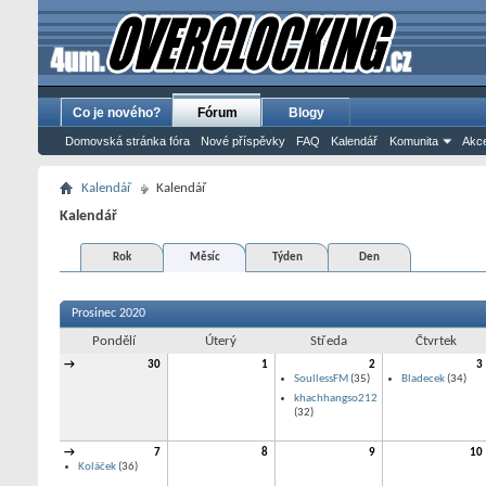
Co je nového?
Fórum
Blogy
Domovská stránka fóra
Nové příspěvky
FAQ
Kalendář
Komunita
Akce
Kalendář
Kalendář
Kalendář
Rok
Měsíc
Týden
Den
Prosinec 2020
Pondělí
Úterý
Středa
Čtvrtek
→
30
1
2
3
SoullessFM
(35)
Bladecek
(34)
khachhangso212
(32)
→
7
8
9
10
Koláček
(36)