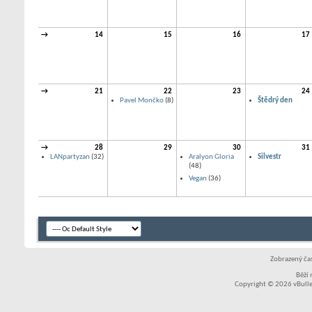
→
14
15
16
17
→
21
22
23
24
Pavel Mončko
(8)
Štědrý den
→
28
29
30
31
LANpartyzan
(32)
Aralyon Gloria
Silvestr
(48)
Vegan
(36)
Zobrazený čas
Běží
Copyright © 2026 vBullet