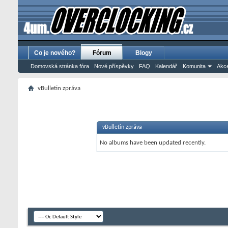
Co je nového?
Fórum
Blogy
Domovská stránka fóra
Nové příspěvky
FAQ
Kalendář
Komunita
Akce
vBulletin zpráva
vBulletin zpráva
No albums have been updated recently.