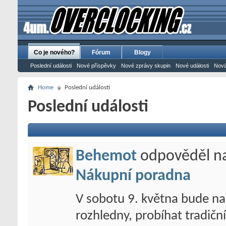
Co je nového?
Fórum
Blogy
Poslední události
Nové příspěvky
Nové zprávy skupin
Nové události
Nová
Home
Poslední události
Poslední události
Behemot
odpověděl n
Nákupní poradna
V sobotu 9. května bude na
rozhledny, probíhat tradiční