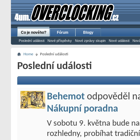
Co je nového?
Fórum
Blogy
Poslední události
Nové příspěvky
Nové zprávy skupin
Nové události
Nová
Home
Poslední události
Poslední události
Behemot
odpověděl n
Nákupní poradna
V sobotu 9. května bude na
rozhledny, probíhat tradiční